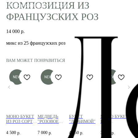
КОМПОЗИЦИЯ ИЗ
ФРАНЦУЗСКИХ РОЗ
14 000
р.
микс из 25 французских роз
ВАМ МОЖЕТ ПОНРАВИТЬСЯ
NEW
NEW
NEW
ИЯ
МОНО БУКЕТ
МЕДВЕДЬ
БУКЕТ
МОНО БУКЕТ
СВ
ИЗ РОЗ СОРТА
''РОЗОВОЕ
"ЛЮБИМОЙ"
ИЗ 7
МАНДАРИН
ОБЛАЧКО''
ФРАНЦУЗСКИХ
44
110СМ
РОЗ
4 500
7 000
4 150
3 500
р.
р.
р.
р.