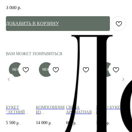
3 000
р.
ДОБАВИТЬ В КОРЗИНУ
ВАМ МОЖЕТ ПОНРАВИТЬСЯ
NEW
NEW
NEW
Т
БУКЕТ
КОМПОЗИЦИЯ
СВЕЧА
МОНО БУКЕТ
МЕ
ТА
''ЛЕТНИЙ
ИЗ
АРОМАТНАЯ
ИЗ 7
''
ЛУЧИК''
ФРАНЦУЗСКИХ
ФРАНЦУЗСКИХ
ОБ
РОЗ
РОЗ
11
5 500
14 000
600
3 500
7 0
р.
р.
р.
р.