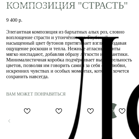
КОМПОЗИЦИЯ "СТРАСТЬ"
9 400
р.
Элегантная композиция из бархатных алых роз, словно
воплощение страсти и утончённости. Глубокий,
насыщенный цвет бутонов притягивает взгляд, создавая
ощущение роскоши и тепла. Нежные атласные ленты
мягко ниспадают, добавляя образу лёгкости и романтики.
Минималистичная коробка подчёркивает выразительность
цветов, позволяя им говорить самим за себя — о любви,
искренних чувствах и особых моментах, которые хочется
сохранить навсегда.
ВАМ МОЖЕТ ПОНРАВИТЬСЯ
NEW