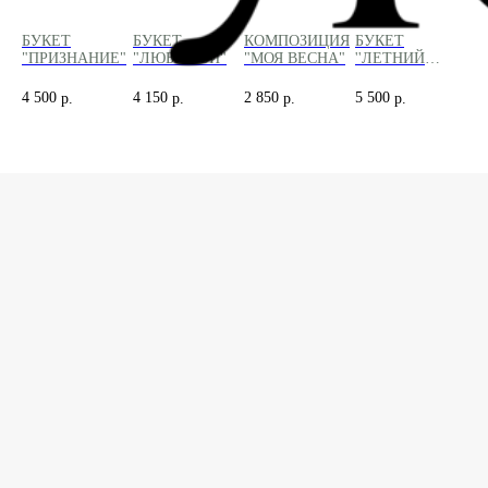
БУКЕТ
БУКЕТ
КОМПОЗИЦИЯ
БУКЕТ
МЯ
"ПРИЗНАНИЕ"
"ЛЮБИМОЙ"
"МОЯ ВЕСНА"
''ЛЕТНИЙ
ИГ
ЛУЧИК''
ВЫ
4 500
4 150
2 850
5 500
99
р.
р.
р.
р.