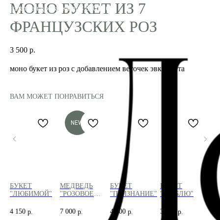
МОНО БУКЕТ ИЗ 7
ФРАНЦУЗСКИХ РОЗ
3 500
р.
моно букет из роз с добавлением веточек эвкалипта
ВАМ МОЖЕТ ПОНРАВИТЬСЯ
NEW
БУКЕТ
МЕДВЕДЬ
БУКЕТ
БУКЕТ
СВ
"ЛЮБИМОЙ"
''РОЗОВОЕ
"ПРИЗНАНИЕ"
"ЛЮБЛЮ"
АР
ОБЛАЧКО''
110СМ
4 150
7 000
4 500
3 350
60
р.
р.
р.
р.